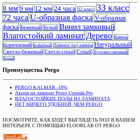
33 класс
8 мм
12 мм
9 мм
24 часа
32 класс
72 часа
U-образная фаска
V-образная
Винил замковый
фаска
Бежевый
Белый
Влагостойкий ламинат
Дерево
Камень
Натуральный
Коричневый
Кофейный
Ламинат под камень
Светло-бежевый
Светло-серый
Серый
Художественный
Черный
Преимущества Pergo
PERGO KALMAR -18%
Акция на ламинат Pergo Uppasla Pro
ВЛАГОСТОЙКИЕ ПОЛЫ ИЗ ЛАМИНАТА
НЕТ НИЧЕГО УДОБНЕЙ, ЧЕМ PERGO
ПОСМОТРИТЕ, КАК БУДЕТ ВЫГЛЯДЕТЬ ПОЛ В ВАШЕМ
ИНТЕРЬЕРЕ С ПОМОЩЬЮ FLOORLAB ОТ PERGO
FloorLab