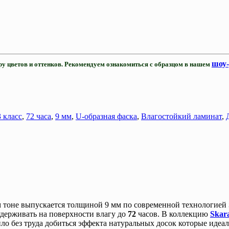
шоу
ру цветов и оттенков. Рекомендуем ознакомиться с образцом в нашем
3 класс
,
72 часа
,
9 мм
,
U-образная фаска
,
Влагостойкий ламинат
,
м тоне выпускается толщиной 9 мм по современной технологией
 удерживать на поверхности влагу до
72
часов. В коллекцию
Skar
о без труда добиться эффекта натуральных досок которые идеа