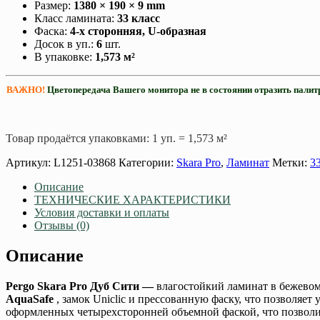
Размер:
1380
× 190 × 9 mm
Класс ламината:
33 класс
Фаска:
4-х сторонняя, U-образная
Досок в уп.:
6
шт.
В упаковке:
1,573 м²
ВАЖНО!
Цветопередача Вашего монитора не в состоянии отразить палит
Товар продаётся упаковками: 1 уп. = 1,573 м²
Артикул:
L1251-03868
Категории:
Skara Pro
,
Ламинат
Метки:
3
Описание
ТЕХНИЧЕСКИЕ ХАРАКТЕРИСТИКИ
Условия доставки и оплаты
Отзывы (0)
Описание
Pergo Skara Pro Дуб Сити —
влагостойкий ламинат в бежево
AquaSafe
, замок Uniclic и прессованную фаску, что позволяет
оформленных четырехсторонней объемной фаской, что позволил