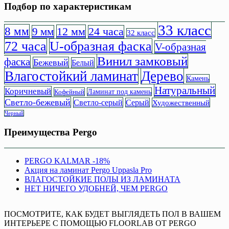
Подбор по характеристикам
33 класс
8 мм
12 мм
9 мм
24 часа
32 класс
72 часа
U-образная фаска
V-образная
Винил замковый
фаска
Бежевый
Белый
Влагостойкий ламинат
Дерево
Камень
Натуральный
Коричневый
Кофейный
Ламинат под камень
Светло-бежевый
Светло-серый
Серый
Художественный
Черный
Преимущества Pergo
PERGO KALMAR -18%
Акция на ламинат Pergo Uppasla Pro
ВЛАГОСТОЙКИЕ ПОЛЫ ИЗ ЛАМИНАТА
НЕТ НИЧЕГО УДОБНЕЙ, ЧЕМ PERGO
ПОСМОТРИТЕ, КАК БУДЕТ ВЫГЛЯДЕТЬ ПОЛ В ВАШЕМ
ИНТЕРЬЕРЕ С ПОМОЩЬЮ FLOORLAB ОТ PERGO