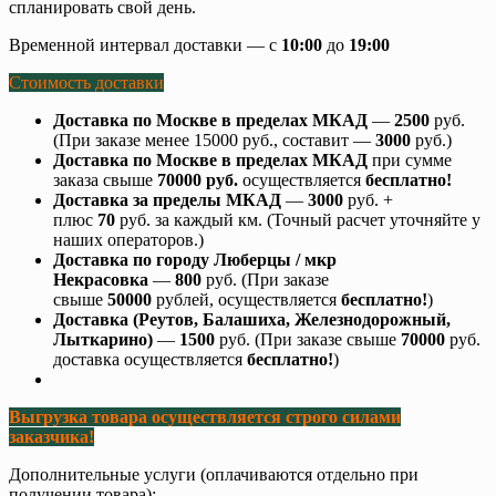
спланировать свой день.
Временной интервал доставки — с
10:00
до
19:00
Стоимость доставки
Доставка по Москве в пределах МКАД
—
2500
руб.
(При заказе менее 15000 руб., составит —
3000
руб.)
Доставка по Москве в пределах МКАД
при сумме
заказа свыше
70000 руб.
осуществляется
бесплатно!
Доставка за пределы МКАД
—
3000
руб. +
плюс
70
руб. за каждый км. (Точный расчет уточняйте у
наших операторов.)
Доставка по городу Люберцы
/ мкр
Некрасовка
—
800
руб. (При заказе
свыше
50000
рублей, осуществляется
бесплатно!
)
Доставка (Реутов, Балашиха, Железнодорожный,
Лыткарино)
—
1500
руб. (При заказе свыше
70000
руб.
доставка осуществляется
бесплатно!
)
Выгрузка товара осуществляется строго силами
заказчика!
Дополнительные услуги (оплачиваются отдельно при
получении товара):