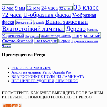
33 класс
8 мм
12 мм
9 мм
24 часа
32 класс
72 часа
U-образная фаска
V-образная
Винил замковый
фаска
Бежевый
Белый
Влагостойкий ламинат
Дерево
Камень
Натуральный
Коричневый
Кофейный
Ламинат под камень
Светло-бежевый
Светло-серый
Серый
Художественный
Черный
Преимущества Pergo
PERGO KALMAR -18%
Акция на ламинат Pergo Uppasla Pro
ВЛАГОСТОЙКИЕ ПОЛЫ ИЗ ЛАМИНАТА
НЕТ НИЧЕГО УДОБНЕЙ, ЧЕМ PERGO
ПОСМОТРИТЕ, КАК БУДЕТ ВЫГЛЯДЕТЬ ПОЛ В ВАШЕМ
ИНТЕРЬЕРЕ С ПОМОЩЬЮ FLOORLAB ОТ PERGO
FloorLab