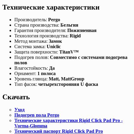
Технические характеристики
Производитель:
Pergo
Страна производства:
Бельгия
Гарантия производителя:
Пожизненная
Технология производства:
Rigid
Метод монтажа:
Замок
Система замка:
Uniclic
Защита поверхности:
TitanV™
Подогрев полов:
Совместимо с системами подогрева
полов
Влагостойкость:
Да
Орнамент:
1 полоса
Уровень глянца:
Matt, MattGroup
Тип фасок:
четырехсторонняя
U фаска
Скачать
Уход
Подогрев пола Pergo
Технические характеристики Rigid Click Pad Pro -
Vorma-Glomma
Технический паспорт Rigid Click Pad Pro