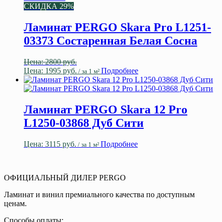
СКИДКА 29%
Ламинат PERGO Skara Pro L1251-
03373 Состаренная Белая Сосна
Первоначальная
Цена:
2800
руб.
цена
Текущая
Цена:
1995
руб.
Подробнее
/ за 1 м²
составляла
цена:
2800 руб..
1995 руб..
Ламинат PERGO Skara 12 Pro
L1250-03868 Дуб Сити
Цена:
3115
руб.
Подробнее
/ за 1 м²
ОФИЦИАЛЬНЫЙ ДИЛЕР PERGO
Ламинат и винил премиального качества по доступным
ценам.
Способы оплаты: